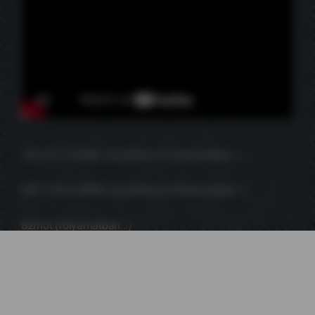
V43 431 és BDbt vezérlőkocsi (folyamatban…)
M41 418 és BDbt vezérlőkocsi (folyamatban…)
Bzmot (folyamatban…)