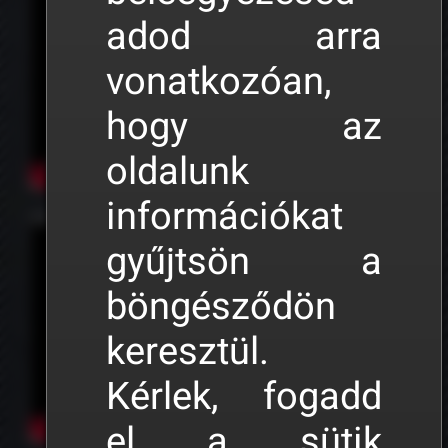
adod arra
vonatkozóan,
hogy az
oldalunk
információkat
TUTORIAL 05 • Jelzőrendszer
gyűjtsön a
böngésződön
keresztül.
Kérlek, fogadd
el a sütik