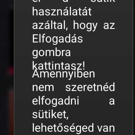
használatát
TUTORIAL 06 • Fénysorompók és útátjárók
azáltal, hogy az
Elfogadás
gombra
kattintasz!
Amennyiben
nem szeretnéd
Útvonal tulajdonságok
elfogadni a
sütiket,
lehetőséged van