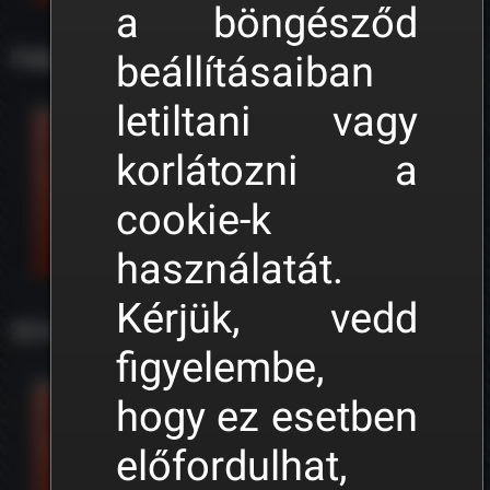
a böngésződ
beállításaiban
Feladatkészítés (Scenario Editor)
letiltani vagy
Vonatok priorítása
korlátozni a
cookie-k
használatát.
Kérjük, vedd
3D modellezés és TS beállítások
figyelembe,
3Ds Max beállítások
hogy ez esetben
előfordulhat,