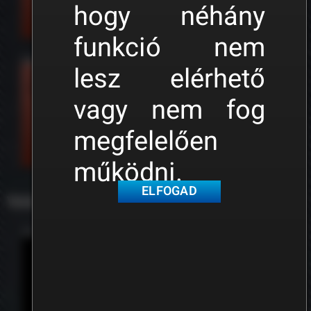
hogy néhány
funkció nem
Train Simulator beállítások
lesz elérhető
vagy nem fog
megfelelően
működni.
ELFOGAD
Vonatok beüzemelése
ČD Class 242