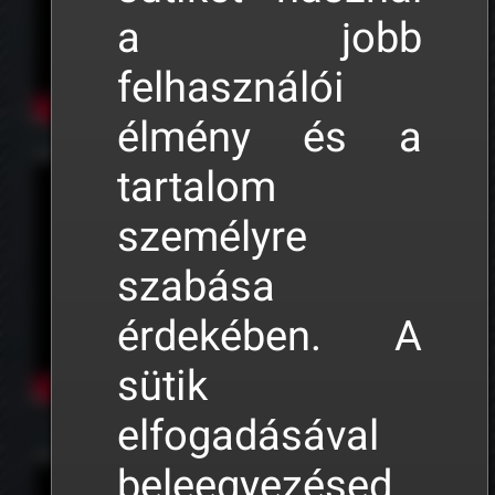
a jobb
felhasználói
élmény és a
TUTORIAL 03 • Váltók és nyomvonal beállítások
tartalom
személyre
szabása
érdekében. A
sütik
elfogadásával
TUTORIAL 04 • Peronok és tulajdonságaik
beleegyezésed