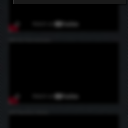
060 EA Train Hungary
426 Siemens Desiro