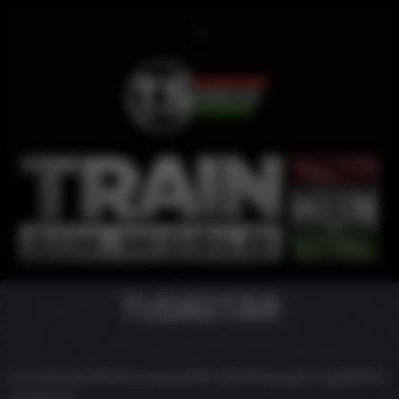
TUDÁSTÁR
A vonatszimulátorhoz kapcsolódó oktatóanyagok, segédletek
és leírások: