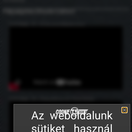
Pályaépítés (Route Editor)
TUTORIAL 01 • Új útvonal létrehozása
TUTORIAL 02 • Sínrendszer és Track Rules
Az weboldalunk
sütiket használ